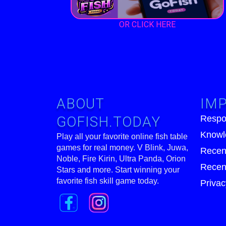
OR CLICK HERE
ABOUT
IMP
GOFISH.TODAY
Respo
Knowl
Play all your favorite online fish table
games for real money. V Blink, Juwa,
Recen
Noble, Fire Kirin, Ultra Panda, Orion
Recen
Stars and more. Start winning your
favorite fish skill game today.
Privac