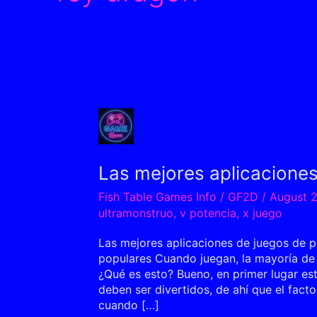
Las
mejores
aplicaciones
de
Las mejores aplicacione
juegos
de
Fish Table Games Info
/
GF2D
/
August 
pesca
ultramonstruo
,
v potencia
,
x juego
Las mejores aplicaciones de juegos de 
populares Cuando juegan, la mayoría de 
¿Qué es esto? Bueno, en primer lugar est
deben ser divertidos, de ahí que el fact
cuando […]