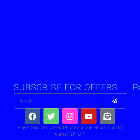
SUBSCRIBE FOR OFFERS
P
Submit
Email
Facebook
Twitter
Instagram
Youtube
Envelop
open-
text
Player Service Live Rep Phone Support Hours: 6pm to
9pm (CST) M-F