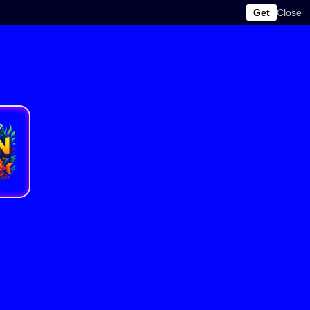
Get
Close