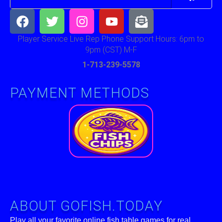
Facebook
Twitter
Instagram
Youtube
Envelope-
open-
text
Player Service Live Rep Phone Support Hours: 6pm to
9pm (CST) M-F
1-713-239-5578
PAYMENT METHODS
ABOUT GOFISH.TODAY
Play all your favorite online fish table games for real