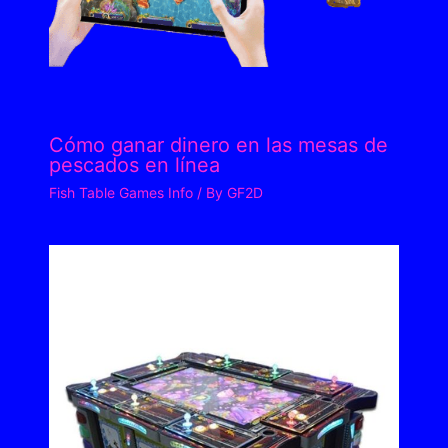
Cómo ganar dinero en las mesas de
pescados en línea
Fish Table Games Info
/ By
GF2D