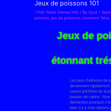
Jeux de poissons 101
/
Fish Table Games Info
/ By
tjyuz
/
Sept
poisson
,
jeu de poissons comment faire
Jeux de po
étonnant tré
Les jeux d’adresse de 
deviennent rapidement 
casino préférés de la p
joueurs de casino. Vous
demandez pourquoi c’es
bien, il y a trois raisons