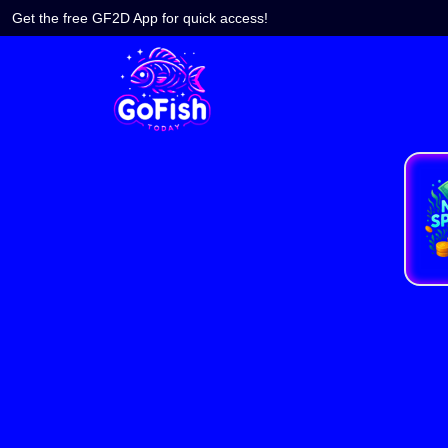
Skip
Get the free GF2D App for quick access!
to
content