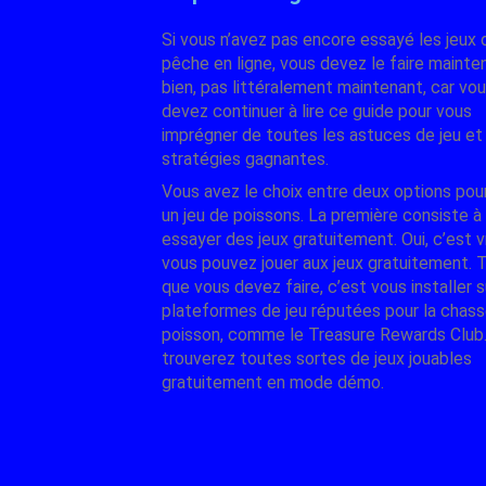
Si vous n’avez pas encore essayé les jeux 
pêche en ligne, vous devez le faire mainte
bien, pas littéralement maintenant, car vo
devez continuer à lire ce guide pour vous
imprégner de toutes les astuces de jeu et
stratégies gagnantes.
Vous avez le choix entre deux options pour
un jeu de poissons. La première consiste à
essayer des jeux gratuitement. Oui, c’est vr
vous pouvez jouer aux jeux gratuitement. 
que vous devez faire, c’est vous installer 
plateformes de jeu réputées pour la chass
poisson, comme le Treasure Rewards Club.
trouverez toutes sortes de jeux jouables
gratuitement en mode démo.