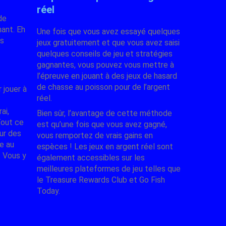
réel
de
nant. Eh
Une fois que vous avez essayé quelques
us
jeux gratuitement et que vous avez saisi
quelques conseils de jeu et stratégies
gagnantes, vous pouvez vous mettre à
l’épreuve en jouant à des jeux de hasard
de chasse au poisson pour de l’argent
 jouer à
réel.
ai,
Bien sûr, l’avantage de cette méthode
Tout ce
est qu’une fois que vous avez gagné,
sur des
vous remportez de vrais gains en
e au
espèces ! Les jeux en argent réel sont
 Vous y
également accessibles sur les
meilleures plateformes de jeu telles que
le Treasure Rewards Club et Go Fish
Today.