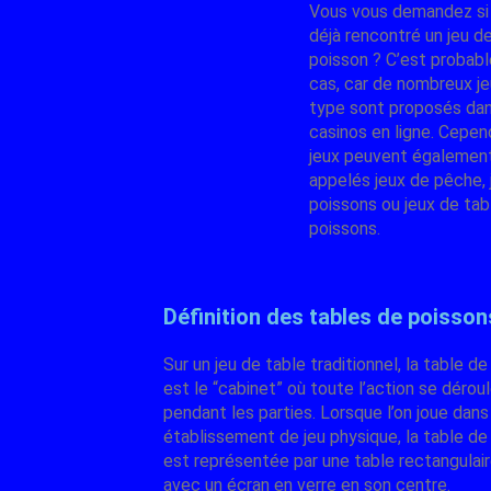
Vous vous demandez si
déjà rencontré un jeu d
poisson ? C’est probab
cas, car de nombreux j
type sont proposés dan
casinos en ligne. Cepen
jeux peuvent égalemen
appelés jeux de pêche, j
poissons ou jeux de tab
poissons.
Définition des tables de poisson
Sur un jeu de table traditionnel, la table de
est le “cabinet” où toute l’action se dérou
pendant les parties. Lorsque l’on joue dans
établissement de jeu physique, la table de 
est représentée par une table rectangulai
avec un écran en verre en son centre.