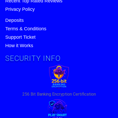
Recent Top Rated Reviews
Privacy Policy
Deposits
Terms & Conditions
Support Ticket
How it Works
SECURITY INFO
256 Bit Banking Encryption Certification