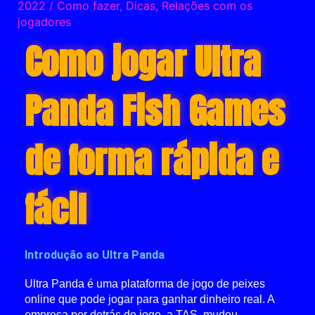
2022
/
Como fazer
,
Dicas
,
Relações com os
jogadores
Como jogar Ultra
Panda Fish Games
de forma rápida e
fácil
Introdução ao Ultra Panda
Ultra Panda é uma plataforma de jogo de peixes
online que pode jogar para ganhar dinheiro real. A
empresa por detrás do jogo, a TAS, mudou