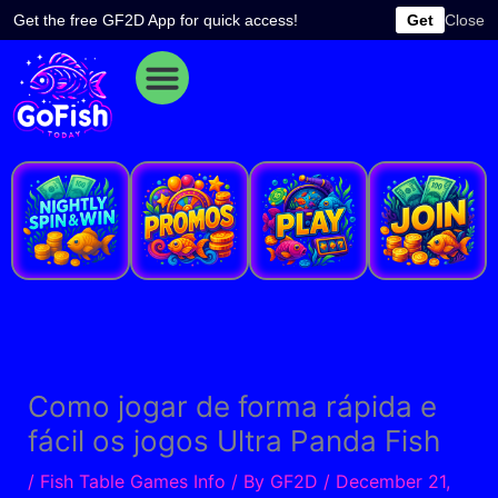
Skip
Get the free GF2D App for quick access!
Get
Close
to
content
Como jogar de forma rápida e
fácil os jogos Ultra Panda Fish
/
Fish Table Games Info
/ By
GF2D
/
December 21,