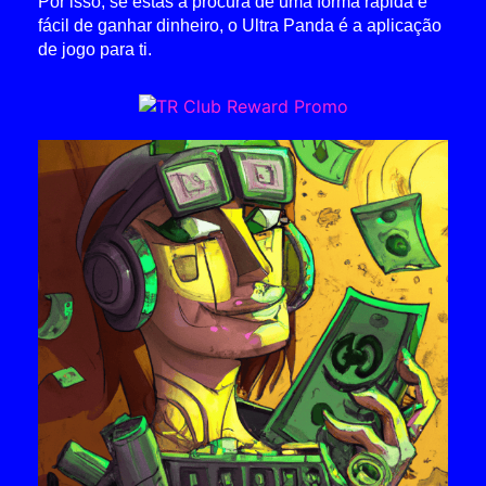
Por isso, se estás à procura de uma forma rápida e
fácil de ganhar dinheiro, o Ultra Panda é a aplicação
de jogo para ti.