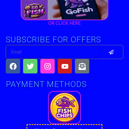
OR CLICK HERE
SUBSCRIBE FOR OFFERS
Submit
Email
Facebook
Twitter
Instagram
Youtube
Envelope-
open-
text
PAYMENT METHODS