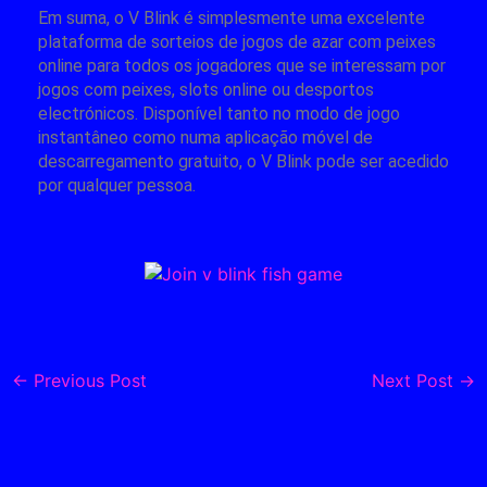
Em suma, o V Blink é simplesmente uma excelente
plataforma de sorteios de jogos de azar com peixes
online para todos os jogadores que se interessam por
jogos com peixes, slots online ou desportos
electrónicos. Disponível tanto no modo de jogo
instantâneo como numa aplicação móvel de
descarregamento gratuito, o V Blink pode ser acedido
por qualquer pessoa.
←
Previous Post
Next Post
→