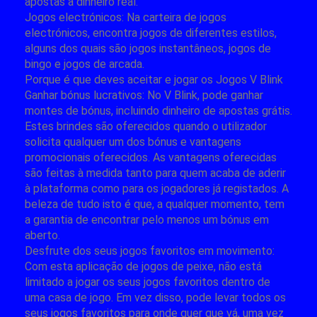
apostas a dinheiro real.
Jogos electrónicos: Na carteira de jogos
electrónicos, encontra jogos de diferentes estilos,
alguns dos quais são jogos instantâneos, jogos de
bingo e jogos de arcada.
Porque é que deves aceitar e jogar os Jogos V Blink
Ganhar bónus lucrativos: No V Blink, pode ganhar
montes de bónus, incluindo dinheiro de apostas grátis.
Estes brindes são oferecidos quando o utilizador
solicita qualquer um dos bónus e vantagens
promocionais oferecidos. As vantagens oferecidas
são feitas à medida tanto para quem acaba de aderir
à plataforma como para os jogadores já registados. A
beleza de tudo isto é que, a qualquer momento, tem
a garantia de encontrar pelo menos um bónus em
aberto.
Desfrute dos seus jogos favoritos em movimento:
Com esta aplicação de jogos de peixe, não está
limitado a jogar os seus jogos favoritos dentro de
uma casa de jogo. Em vez disso, pode levar todos os
seus jogos favoritos para onde quer que vá, uma vez