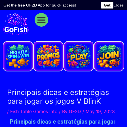
Skip
Get the free GF2D App for quick access!
Get
Close
to
content
e
Principais dicas e estratégias
para jogar os jogos V BlinK
/
Fish Table Games Info
/ By
GF2D
/
May 19, 2023
Principais dicas e estratégias para jogar