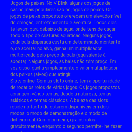
Jogos de peixes: No V Blink, alguns dos jogos de
casino mais populares são os jogos de peixes. Os
jogos de peixe propostos oferecem um elevado nível
de emoção, entretenimento e aventura. Todos eles
te levam para debaixo de água, onde tens de caçar
todo o tipo de criaturas aquáticas. Nalguns jogos,
cada bala disparada custa um determinado montante
e, se acertar no alvo, ganha um multiplicador
multiplicado pelo preço da bala (equivalente à
aposta). Nalguns jogos, as balas não têm preço. Em
vez disso, ganha simplesmente o valor multiplicador
dos peixes (alvos) que atingir.
Slots online: Com as slots online, tem a oportunidade
de rodar os rolos de vários jogos. Os jogos propostos
abrangem vários temas, desde a natureza, temas
asiáticos e temas clássicos. A beleza das slots
reside no facto de estarem disponíveis em dois
modos: o modo de demonstração e o modo de
dinheiro real. Com o primeiro, gira os rolos
gratuitamente, enquanto o segundo permite-lhe fazer