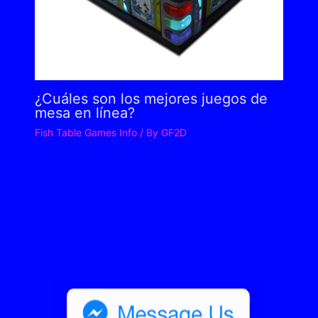
¿Cuáles son los mejores juegos de
mesa en línea?
Fish Table Games Info
/ By
GF2D