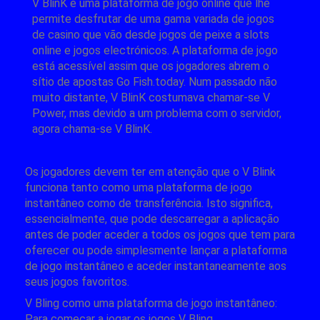
V BlinK é uma plataforma de jogo online que lhe
permite desfrutar de uma gama variada de jogos
de casino que vão desde jogos de peixe a slots
online e jogos electrónicos. A plataforma de jogo
está acessível assim que os jogadores abrem o
sítio de apostas Go Fish.today. Num passado não
muito distante, V BlinK costumava chamar-se V
Power, mas devido a um problema com o servidor,
agora chama-se V BlinK.
Os jogadores devem ter em atenção que o V Blink
funciona tanto como uma plataforma de jogo
instantâneo como de transferência. Isto significa,
essencialmente, que pode descarregar a aplicação
antes de poder aceder a todos os jogos que tem para
oferecer ou pode simplesmente lançar a plataforma
de jogo instantâneo e aceder instantaneamente aos
seus jogos favoritos.
V Bling como uma plataforma de jogo instantâneo:
Para começar a jogar os jogos V Bling