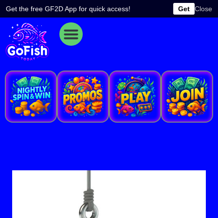
Skip
Get the free GF2D App for quick access!
Get
Close
to
content