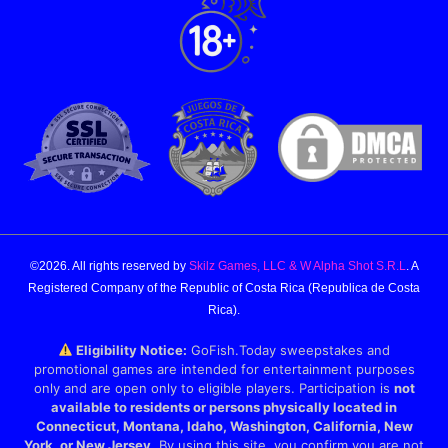
©2026. All rights reserved by
Skilz Games, LLC & W Alpha Shot S.R.L
. A
Registered Company of the Republic of Costa Rica (Republica de Costa
Rica).
Eligibility Notice:
GoFish.Today sweepstakes and
promotional games are intended for entertainment purposes
only and are open only to eligible players. Participation is
not
available to residents or persons physically located in
Connecticut, Montana, Idaho, Washington, California, New
York, or New Jersey
. By using this site, you confirm you are not