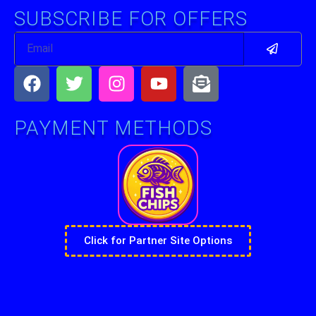
SUBSCRIBE FOR OFFERS
Submit
Email
Facebook
Twitter
Instagram
Youtube
Envelope-
open-
text
PAYMENT METHODS
Click for Partner Site Options