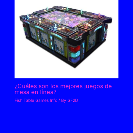
¿Cuáles son los mejores juegos de
mesa en línea?
Fish Table Games Info
/ By
GF2D