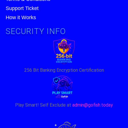
Support Ticket
How it Works
SECURITY INFO
256 Bit Banking Encryption Certification
Play Smart! Self Exclude at
admin@gofish.today