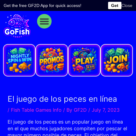
Skip
Get the free GF2D App for quick access!
Get
Close
to
content
e
El juego de los peces en línea
/
Fish Table Games Info
/ By
GF2D
/
July 7, 2023
El juego de los peces es un popular juego en línea
en el que muchos jugadores compiten por pescar el
mayor número posible de peces. El objetivo del