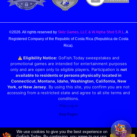
©2026. All rights reserved by
Skilz Games, LLC & W Alpha Shot S.R.L
. A
Registered Company of the Republic of Costa Rica (Republica de Costa
Rica).
Eligibility Notice:
GoFish.Today sweepstakes and
promotional games are intended for entertainment purposes
only and are open only to eligible players. Participation is
not
available to residents or persons physically located in
Connecticut, Montana, Idaho, Washington, California, New
York, or New Jersey
. By using this site, you confirm you are not
accessing from a restricted state and agree to all site terms and
conditions.
Rep Log-in
Rep Pages
We use cookies to give you the best experience on
GoFish.Today. By continuing, you agree to our use