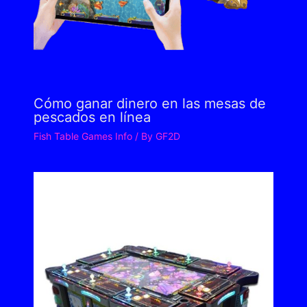
Cómo ganar dinero en las mesas de
pescados en línea
Fish Table Games Info
/ By
GF2D