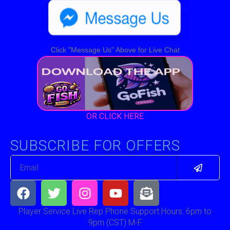
Click "Message Us" Above for Live Chat
OR CLICK HERE
SUBSCRIBE FOR OFFERS
Submit
Email
Facebook
Twitter
Instagram
Youtube
Envelope-
open-
text
Player Service Live Rep Phone Support Hours: 6pm to
9pm (CST) M-F