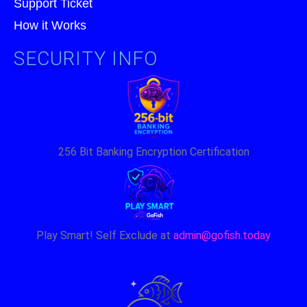
Support Ticket
How it Works
SECURITY INFO
256 Bit Banking Encryption Certification
Play Smart! Self Exclude at
admin@gofish.today